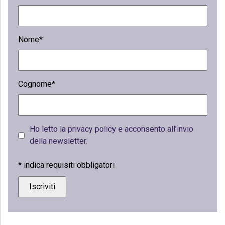
Nome*
Cognome*
Ho letto la privacy policy e acconsento all’invio
della newsletter.
*
indica requisiti obbligatori