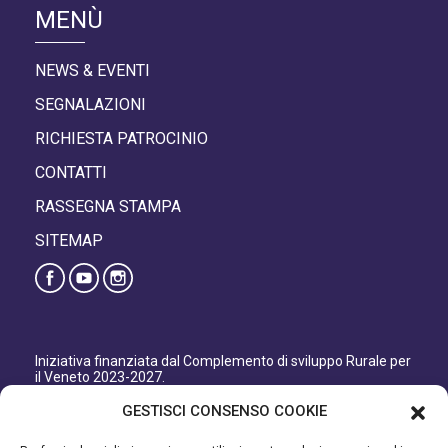
MENÙ
NEWS & EVENTI
SEGNALAZIONI
RICHIESTA PATROCINIO
CONTATTI
RASSEGNA STAMPA
SITEMAP
Iniziativa finanziata dal Complemento di sviluppo Rurale per
il Veneto 2023-2027.
Organismo responsabile dell’informazione: GAL Patavino
GESTISCI CONSENSO COOKIE
s.c. a r.l.
Autorità di Gestione regionale: Regione del Veneto –