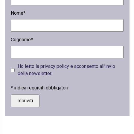
Nome*
Cognome*
Ho letto la privacy policy e acconsento all’invio
della newsletter.
*
indica requisiti obbligatori