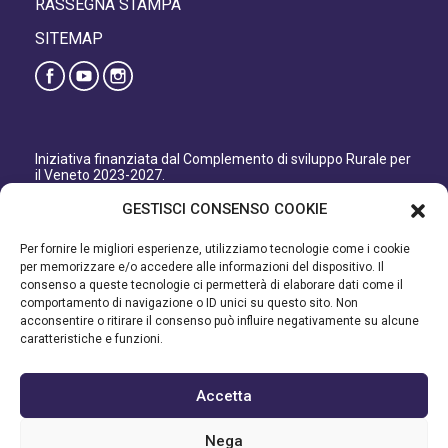
RASSEGNA STAMPA
SITEMAP
Iniziativa finanziata dal Complemento di sviluppo Rurale per
il Veneto 2023-2027.
Organismo responsabile dell’informazione: GAL Patavino
GESTISCI CONSENSO COOKIE
s.c. a r.l.
Autorità di Gestione regionale: Regione del Veneto –
Per fornire le migliori esperienze, utilizziamo tecnologie come i cookie
Direzione AdG FEASR Bonifica e Irrigazione.
per memorizzare e/o accedere alle informazioni del dispositivo. Il
consenso a queste tecnologie ci permetterà di elaborare dati come il
Iniziativa finanziata dal Programma di Sviluppo Rurale per il
comportamento di navigazione o ID unici su questo sito. Non
Veneto 2014-2022.
acconsentire o ritirare il consenso può influire negativamente su alcune
caratteristiche e funzioni.
Organismo responsabile dell’informazione: GAL Patavino.
Autorità di gestione: Regione Veneto - Direzione AdG FEASR
Bonifica e Irrigazione.
Accetta
©2023 GAL PATAVINO SCARL - Cap. Soc. 22.000,00€ - R.E.A.
Nega
334232 – C.F e P.IVA 03748880287 - All Right Reserved