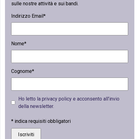
sulle nostre attività e sui bandi.
Indirizzo Email*
Nome*
Cognome*
Ho letto la privacy policy e acconsento all’invio
della newsletter.
*
indica requisiti obbligatori