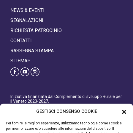
NEWS & EVENTI
SEGNALAZIONI
RICHIESTA PATROCINIO
CONTATTI
RASSEGNA STAMPA
SITEMAP
Iniziativa finanziata dal Complemento di sviluppo Rurale per
il Veneto 2023-2027.
Organismo responsabile dell’informazione: GAL Patavino
GESTISCI CONSENSO COOKIE
s.c. a r.l.
Autorità di Gestione regionale: Regione del Veneto –
Per fornire le migliori esperienze, utilizziamo tecnologie come i cookie
Direzione AdG FEASR Bonifica e Irrigazione.
per memorizzare e/o accedere alle informazioni del dispositivo. Il