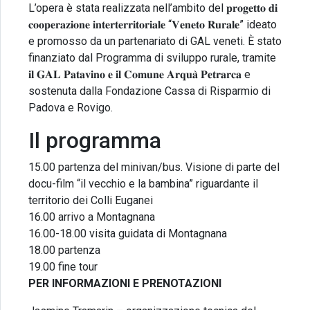
L’opera è stata realizzata nell’ambito del 𝐩𝐫𝐨𝐠𝐞𝐭𝐭𝐨 𝐝𝐢
𝐜𝐨𝐨𝐩𝐞𝐫𝐚𝐳𝐢𝐨𝐧𝐞 𝐢𝐧𝐭𝐞𝐫𝐭𝐞𝐫𝐫𝐢𝐭𝐨𝐫𝐢𝐚𝐥𝐞 “𝐕𝐞𝐧𝐞𝐭𝐨 𝐑𝐮𝐫𝐚𝐥𝐞” ideato
e promosso da un partenariato di GAL veneti. È stato
finanziato dal Programma di sviluppo rurale, tramite
𝐢𝐥 𝐆𝐀𝐋 𝐏𝐚𝐭𝐚𝐯𝐢𝐧𝐨 𝐞 𝐢𝐥 𝐂𝐨𝐦𝐮𝐧𝐞 𝐀𝐫𝐪𝐮𝐚̀ 𝐏𝐞𝐭𝐫𝐚𝐫𝐜𝐚 e
sostenuta dalla Fondazione Cassa di Risparmio di
Padova e Rovigo.
Il programma
15.00 partenza del minivan/bus. Visione di parte del
docu-film “il vecchio e la bambina” riguardante il
territorio dei Colli Euganei
16.00 arrivo a Montagnana
16.00-18.00 visita guidata di Montagnana
18.00 partenza
19.00 fine tour
PER INFORMAZIONI E PRENOTAZIONI