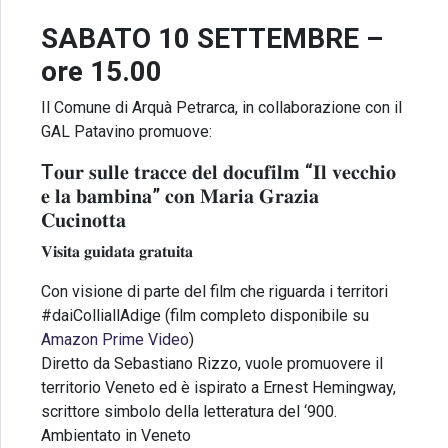
SABATO 10 SETTEMBRE –
ore 15.00
Il Comune di Arquà Petrarca, in collaborazione con il
GAL Patavino promuove:
T𝐨𝐮𝐫 𝐬𝐮𝐥𝐥𝐞 𝐭𝐫𝐚𝐜𝐜𝐞 𝐝𝐞𝐥 𝐝𝐨𝐜𝐮𝐟𝐢𝐥𝐦 “𝐈𝐥 𝐯𝐞𝐜𝐜𝐡𝐢𝐨
𝐞 𝐥𝐚 𝐛𝐚𝐦𝐛𝐢𝐧𝐚” 𝐜𝐨𝐧 𝐌𝐚𝐫𝐢𝐚 𝐆𝐫𝐚𝐳𝐢𝐚
𝐂𝐮𝐜𝐢𝐧𝐨𝐭𝐭𝐚
𝐕𝐢𝐬𝐢𝐭𝐚 𝐠𝐮𝐢𝐝𝐚𝐭𝐚 𝐠𝐫𝐚𝐭𝐮𝐢𝐭𝐚
Con visione di parte del film che riguarda i territori
#daiColliallAdige (film completo disponibile su
Amazon Prime Video
)
Diretto da Sebastiano Rizzo, vuole promuovere il
territorio Veneto ed è ispirato a Ernest Hemingway,
scrittore simbolo della letteratura del ‘900.
Ambientato in Veneto