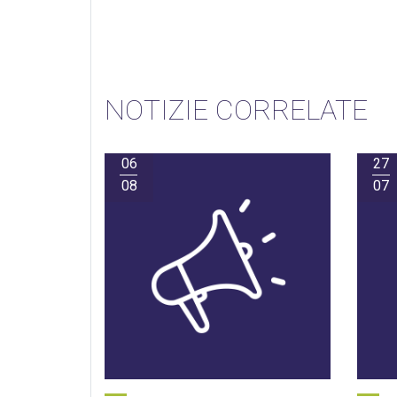
NOTIZIE CORRELATE
06
27
08
07