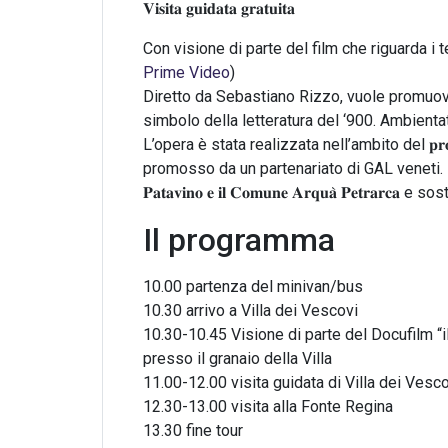
𝐕𝐢𝐬𝐢𝐭𝐚 𝐠𝐮𝐢𝐝𝐚𝐭𝐚 𝐠𝐫𝐚𝐭𝐮𝐢𝐭𝐚
Con visione di parte del film che riguarda i 
Prime Video
)
Diretto da Sebastiano Rizzo, vuole promuove
simbolo della letteratura del ‘900. Ambienta
L’opera è stata realizzata nell’ambito del 𝐩𝐫𝐨𝐠𝐞𝐭𝐭𝐨 𝐝𝐢 
promosso da un partenariato di GAL veneti. È 
𝐏𝐚𝐭𝐚𝐯𝐢𝐧𝐨 𝐞 𝐢𝐥 𝐂𝐨𝐦𝐮𝐧𝐞 𝐀𝐫𝐪𝐮𝐚̀ 𝐏𝐞
Il programma
10.00 partenza del minivan/bus
10.30 arrivo a Villa dei Vescovi
10.30-10.45 Visione di parte del Docufilm “il
presso il granaio della Villa
11.00-12.00 visita guidata di Villa dei Vesc
12.30-13.00 visita alla Fonte Regina
13.30 fine tour