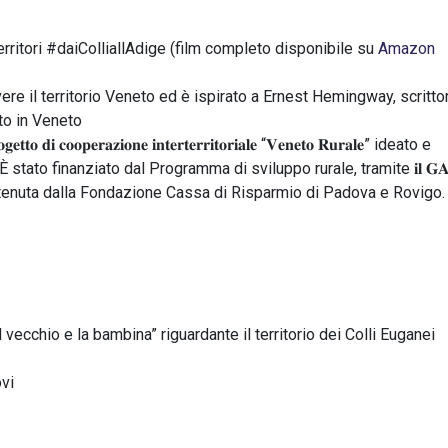
territori #daiColliallAdige (film completo disponibile su
Amazon
re il territorio Veneto ed è ispirato a Ernest Hemingway, scritto
to in Veneto
𝐨𝐨𝐩𝐞𝐫𝐚𝐳𝐢𝐨𝐧𝐞 𝐢𝐧𝐭𝐞𝐫𝐭𝐞𝐫𝐫𝐢𝐭𝐨𝐫𝐢𝐚𝐥𝐞 “𝐕𝐞𝐧𝐞𝐭𝐨 𝐑𝐮𝐫𝐚𝐥𝐞” ideato e
stato finanziato dal Programma di sviluppo rurale, tramite 𝐢𝐥 𝐆𝐀
𝐭𝐫𝐚𝐫𝐜𝐚 e sostenuta dalla Fondazione Cassa di Risparmio di Padova e Rovigo.
 vecchio e la bambina” riguardante il territorio dei Colli Euganei
ovi