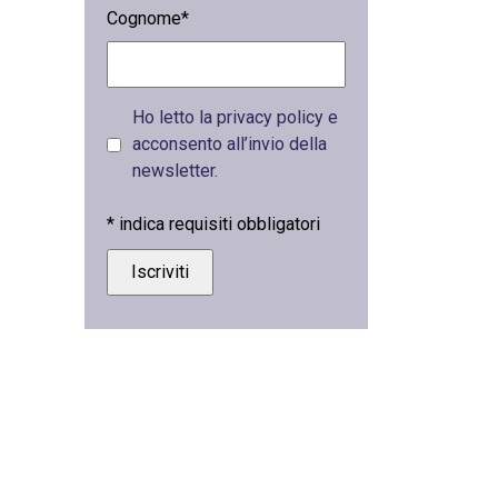
Cognome*
Ho letto la privacy policy e
acconsento all’invio della
newsletter.
*
indica requisiti obbligatori