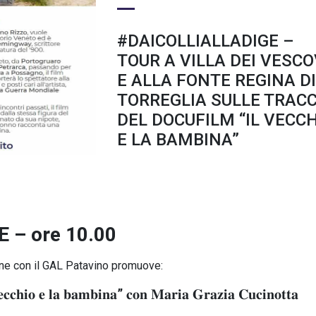
#DAICOLLIALLADIGE –
TOUR A VILLA DEI VESCO
E ALLA FONTE REGINA DI
TORREGLIA SULLE TRAC
DEL DOCUFILM “IL VECC
E LA BAMBINA”
– ore 10.00
one con il GAL Patavino promuove:
𝐯𝐞𝐜𝐜𝐡𝐢𝐨 𝐞 𝐥𝐚 𝐛𝐚𝐦𝐛𝐢𝐧𝐚” 𝐜𝐨𝐧 𝐌𝐚𝐫𝐢𝐚 𝐆𝐫𝐚𝐳𝐢𝐚 𝐂𝐮𝐜𝐢𝐧𝐨𝐭𝐭𝐚