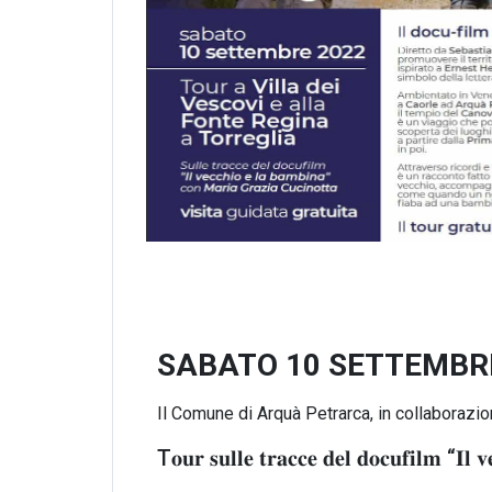
SABATO 10 SETTEMBRE 
Il Comune di Arquà Petrarca, in collaborazi
T𝐨𝐮𝐫 𝐬𝐮𝐥𝐥𝐞 𝐭𝐫𝐚𝐜𝐜𝐞 𝐝𝐞𝐥 𝐝𝐨𝐜𝐮𝐟𝐢𝐥𝐦 “𝐈𝐥 