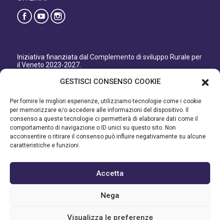
Iniziativa finanziata dal Complemento di sviluppo Rurale per
il Veneto 2023-2027.
Organismo responsabile dell’informazione: GAL Patavino
GESTISCI CONSENSO COOKIE
s.c. a r.l.
Autorità di Gestione regionale: Regione del Veneto –
Per fornire le migliori esperienze, utilizziamo tecnologie come i cookie
Direzione AdG FEASR Bonifica e Irrigazione.
per memorizzare e/o accedere alle informazioni del dispositivo. Il
consenso a queste tecnologie ci permetterà di elaborare dati come il
Iniziativa finanziata dal Programma di Sviluppo Rurale per il
comportamento di navigazione o ID unici su questo sito. Non
Veneto 2014-2022.
acconsentire o ritirare il consenso può influire negativamente su alcune
caratteristiche e funzioni.
Organismo responsabile dell’informazione: GAL Patavino.
Autorità di gestione: Regione Veneto - Direzione AdG FEASR
Bonifica e Irrigazione.
Accetta
©2023 GAL PATAVINO SCARL - Cap. Soc. 22.000,00€ - R.E.A.
Nega
334232 – C.F e P.IVA 03748880287 - All Right Reserved
Visualizza le preferenze