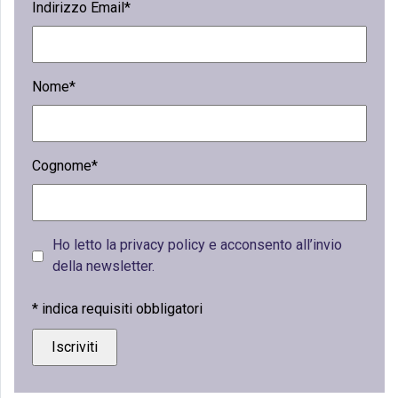
Indirizzo Email*
Nome*
Cognome*
Ho letto la privacy policy e acconsento all’invio
della newsletter.
*
indica requisiti obbligatori