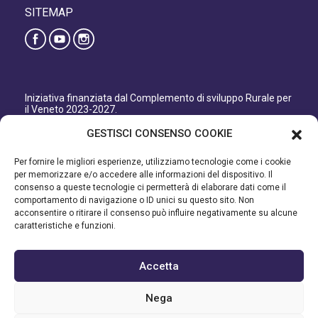
SITEMAP
Iniziativa finanziata dal Complemento di sviluppo Rurale per
il Veneto 2023-2027.
Organismo responsabile dell’informazione: GAL Patavino
GESTISCI CONSENSO COOKIE
s.c. a r.l.
Autorità di Gestione regionale: Regione del Veneto –
Per fornire le migliori esperienze, utilizziamo tecnologie come i cookie
Direzione AdG FEASR Bonifica e Irrigazione.
per memorizzare e/o accedere alle informazioni del dispositivo. Il
consenso a queste tecnologie ci permetterà di elaborare dati come il
Iniziativa finanziata dal Programma di Sviluppo Rurale per il
comportamento di navigazione o ID unici su questo sito. Non
Veneto 2014-2022.
acconsentire o ritirare il consenso può influire negativamente su alcune
caratteristiche e funzioni.
Organismo responsabile dell’informazione: GAL Patavino.
Autorità di gestione: Regione Veneto - Direzione AdG FEASR
Bonifica e Irrigazione.
Accetta
©2023 GAL PATAVINO SCARL - Cap. Soc. 22.000,00€ - R.E.A.
Nega
334232 – C.F e P.IVA 03748880287 - All Right Reserved