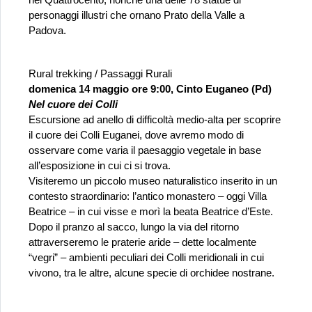
nel Quattrocento, nonché una delle 78 statue di 
personaggi illustri che ornano Prato della Valle a 
Padova. 
Rural trekking / Passaggi Rurali
domenica 14 maggio ore 9:00, Cinto Euganeo (Pd)
Nel cuore dei Colli
Escursione ad anello di difficoltà medio-alta per scoprire 
il cuore dei Colli Euganei, dove avremo modo di 
osservare come varia il paesaggio vegetale in base 
all’esposizione in cui ci si trova.
Visiteremo un piccolo museo naturalistico inserito in un 
contesto straordinario: l’antico monastero – oggi Villa 
Beatrice – in cui visse e morì la beata Beatrice d’Este. 
Dopo il pranzo al sacco, lungo la via del ritorno 
attraverseremo le praterie aride – dette localmente 
“vegri” – ambienti peculiari dei Colli meridionali in cui 
vivono, tra le altre, alcune specie di orchidee nostrane.