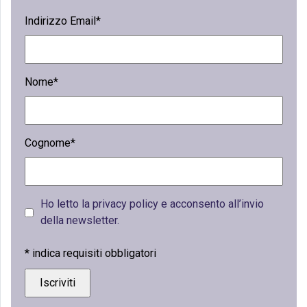
Indirizzo Email*
Nome*
Cognome*
Ho letto la privacy policy e acconsento all’invio
della newsletter.
*
indica requisiti obbligatori