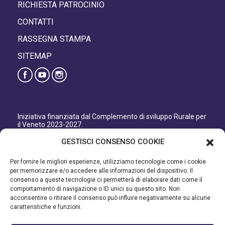
RICHIESTA PATROCINIO
CONTATTI
RASSEGNA STAMPA
SITEMAP
Iniziativa finanziata dal Complemento di sviluppo Rurale per
il Veneto 2023-2027.
Organismo responsabile dell’informazione: GAL Patavino
GESTISCI CONSENSO COOKIE
s.c. a r.l.
Autorità di Gestione regionale: Regione del Veneto –
Per fornire le migliori esperienze, utilizziamo tecnologie come i cookie
Direzione AdG FEASR Bonifica e Irrigazione.
per memorizzare e/o accedere alle informazioni del dispositivo. Il
consenso a queste tecnologie ci permetterà di elaborare dati come il
Iniziativa finanziata dal Programma di Sviluppo Rurale per il
comportamento di navigazione o ID unici su questo sito. Non
Veneto 2014-2022.
acconsentire o ritirare il consenso può influire negativamente su alcune
caratteristiche e funzioni.
Organismo responsabile dell’informazione: GAL Patavino.
Autorità di gestione: Regione Veneto - Direzione AdG FEASR