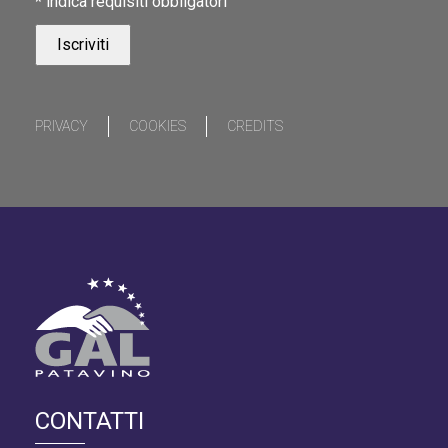
*
indica requisiti obbligatori
PRIVACY
COOKIES
CREDITS
CONTATTI