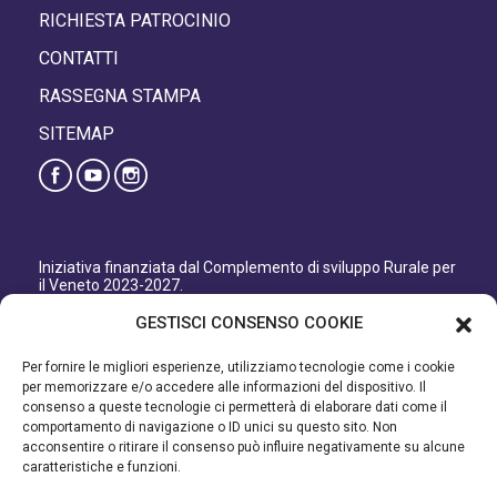
RICHIESTA PATROCINIO
CONTATTI
RASSEGNA STAMPA
SITEMAP
Iniziativa finanziata dal Complemento di sviluppo Rurale per
il Veneto 2023-2027.
Organismo responsabile dell’informazione: GAL Patavino
GESTISCI CONSENSO COOKIE
s.c. a r.l.
Autorità di Gestione regionale: Regione del Veneto –
Per fornire le migliori esperienze, utilizziamo tecnologie come i cookie
Direzione AdG FEASR Bonifica e Irrigazione.
per memorizzare e/o accedere alle informazioni del dispositivo. Il
consenso a queste tecnologie ci permetterà di elaborare dati come il
Iniziativa finanziata dal Programma di Sviluppo Rurale per il
comportamento di navigazione o ID unici su questo sito. Non
Veneto 2014-2022.
acconsentire o ritirare il consenso può influire negativamente su alcune
caratteristiche e funzioni.
Organismo responsabile dell’informazione: GAL Patavino.