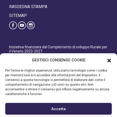
RASSEGNA STAMPA
SITEMAP
Iniziativa finanziata dal Complemento di sviluppo Rurale per
il Veneto 2023-2027.
Organismo responsabile dell’informazione: GAL Patavino
GESTISCI CONSENSO COOKIE
s.c. a r.l.
Autorità di Gestione regionale: Regione del Veneto –
Per fornire le migliori esperienze, utilizziamo tecnologie come i cookie
Direzione AdG FEASR Bonifica e Irrigazione.
per memorizzare e/o accedere alle informazioni del dispositivo. Il
consenso a queste tecnologie ci permetterà di elaborare dati come il
Iniziativa finanziata dal Programma di Sviluppo Rurale per il
comportamento di navigazione o ID unici su questo sito. Non
Veneto 2014-2022.
acconsentire o ritirare il consenso può influire negativamente su alcune
caratteristiche e funzioni.
Organismo responsabile dell’informazione: GAL Patavino.
Autorità di gestione: Regione Veneto - Direzione AdG FEASR
Bonifica e Irrigazione.
Accetta