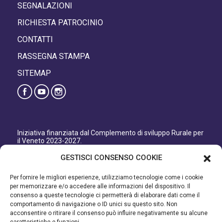
SEGNALAZIONI
RICHIESTA PATROCINIO
CONTATTI
RASSEGNA STAMPA
SITEMAP
Iniziativa finanziata dal Complemento di sviluppo Rurale per
il Veneto 2023-2027.
Organismo responsabile dell’informazione: GAL Patavino
GESTISCI CONSENSO COOKIE
s.c. a r.l.
Autorità di Gestione regionale: Regione del Veneto –
Per fornire le migliori esperienze, utilizziamo tecnologie come i cookie
Direzione AdG FEASR Bonifica e Irrigazione.
per memorizzare e/o accedere alle informazioni del dispositivo. Il
consenso a queste tecnologie ci permetterà di elaborare dati come il
Iniziativa finanziata dal Programma di Sviluppo Rurale per il
comportamento di navigazione o ID unici su questo sito. Non
Veneto 2014-2022.
acconsentire o ritirare il consenso può influire negativamente su alcune