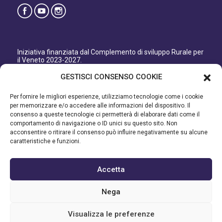
Iniziativa finanziata dal Complemento di sviluppo Rurale per
il Veneto 2023-2027.
Organismo responsabile dell’informazione: GAL Patavino
GESTISCI CONSENSO COOKIE
s.c. a r.l.
Autorità di Gestione regionale: Regione del Veneto –
Per fornire le migliori esperienze, utilizziamo tecnologie come i cookie
Direzione AdG FEASR Bonifica e Irrigazione.
per memorizzare e/o accedere alle informazioni del dispositivo. Il
consenso a queste tecnologie ci permetterà di elaborare dati come il
Iniziativa finanziata dal Programma di Sviluppo Rurale per il
comportamento di navigazione o ID unici su questo sito. Non
Veneto 2014-2022.
acconsentire o ritirare il consenso può influire negativamente su alcune
caratteristiche e funzioni.
Organismo responsabile dell’informazione: GAL Patavino.
Autorità di gestione: Regione Veneto - Direzione AdG FEASR
Bonifica e Irrigazione.
Accetta
©2023 GAL PATAVINO SCARL - Cap. Soc. 22.000,00€ - R.E.A.
Nega
334232 – C.F e P.IVA 03748880287 - All Right Reserved
Visualizza le preferenze