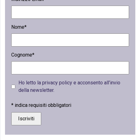
Nome*
Cognome*
Ho letto la privacy policy e acconsento all’invio
della newsletter.
*
indica requisiti obbligatori