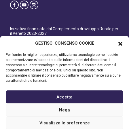
Iniziativa finanziata dal Complemento di sviluppo Rurale per
il Veneto 2023-2027.
Organismo responsabile dell’informazione: GAL Patavino
GESTISCI CONSENSO COOKIE
s.c. a r.l.
Autorità di Gestione regionale: Regione del Veneto –
Per fornire le migliori esperienze, utilizziamo tecnologie come i cookie
Direzione AdG FEASR Bonifica e Irrigazione.
per memorizzare e/o accedere alle informazioni del dispositivo. Il
consenso a queste tecnologie ci permetterà di elaborare dati come il
Iniziativa finanziata dal Programma di Sviluppo Rurale per il
comportamento di navigazione o ID unici su questo sito. Non
Veneto 2014-2022.
acconsentire o ritirare il consenso può influire negativamente su alcune
caratteristiche e funzioni.
Organismo responsabile dell’informazione: GAL Patavino.
Autorità di gestione: Regione Veneto - Direzione AdG FEASR
Bonifica e Irrigazione.
Accetta
©2023 GAL PATAVINO SCARL - Cap. Soc. 22.000,00€ - R.E.A.
Nega
334232 – C.F e P.IVA 03748880287 - All Right Reserved
Visualizza le preferenze