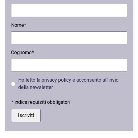
Nome*
Cognome*
Ho letto la privacy policy e acconsento all’invio
della newsletter.
*
indica requisiti obbligatori