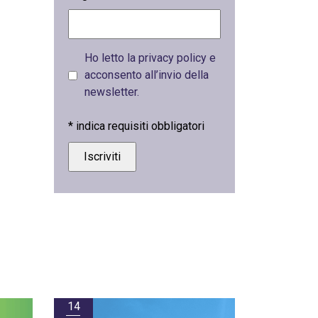
Ho letto la privacy policy e
acconsento all’invio della
newsletter.
*
indica requisiti obbligatori
14