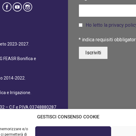
Ho letto la privacy poli
*
indica requisiti obbligator
eneto 2023-2027.
dG FEASR Bonifica e
eto 2014-2022.
ca e Irrigazione.
32 – C.F e P.IVA 03748880287
GESTISCI CONSENSO COOKIE
r memorizzare e/o
 ci permetterà di