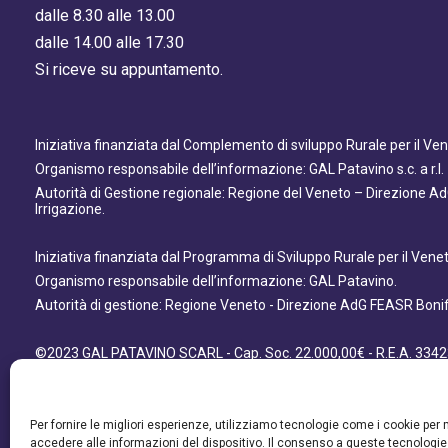
dalle 8.30 alle 13.00
dalle 14.00 alle 17.30
Si riceve su appuntamento.
Iniziativa finanziata dal Complemento di sviluppo Rurale per il V
Organismo responsabile dell’informazione: GAL Patavino s.c. a r.l.
Autorità di Gestione regionale: Regione del Veneto – Direzione A
Irrigazione.
Iniziativa finanziata dal Programma di Sviluppo Rurale per il Ven
Organismo responsabile dell’informazione: GAL Patavino.
Autorità di gestione: Regione Veneto - Direzione AdG FEASR Bonifi
©2023 GAL PATAVINO SCARL - Cap. Soc. 22.000,00€ - R.E.A. 3342
- All Right Reserved
Per fornire le migliori esperienze, utilizziamo tecnologie come i cookie pe
accedere alle informazioni del dispositivo. Il consenso a queste tecnologie