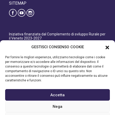
SITEMAP
Iniziativa finanziata dal Complemento di sviluppo Rurale per
il Veneto 2023-2027.
Organismo responsabile dell’informazione: GAL Patavino
GESTISCI CONSENSO COOKIE
s.c. a r.l.
Autorità di Gestione regionale: Regione del Veneto –
Per fornire le migliori esperienze, utilizziamo tecnologie come i cookie
Direzione AdG FEASR Bonifica e Irrigazione.
per memorizzare e/o accedere alle informazioni del dispositivo. Il
consenso a queste tecnologie ci permetterà di elaborare dati come il
Iniziativa finanziata dal Programma di Sviluppo Rurale per il
comportamento di navigazione o ID unici su questo sito. Non
Veneto 2014-2022.
acconsentire o ritirare il consenso può influire negativamente su alcune
caratteristiche e funzioni.
Organismo responsabile dell’informazione: GAL Patavino.
Autorità di gestione: Regione Veneto - Direzione AdG FEASR
Bonifica e Irrigazione.
Accetta
©2023 GAL PATAVINO SCARL - Cap. Soc. 22.000,00€ - R.E.A.
Nega
334232 – C.F e P.IVA 03748880287 - All Right Reserved