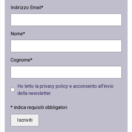
Indirizzo Email*
Nome*
Cognome*
Ho letto la privacy policy e acconsento all’invio
della newsletter.
*
indica requisiti obbligatori