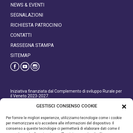
NEWS & EVENTI
SEGNALAZIONI
RICHIESTA PATROCINIO
CONTATTI
RASSEGNA STAMPA
SITEMAP
Iniziativa finanziata dal Complemento di sviluppo Rurale per
il Veneto 2023-2027.
Organismo responsabile dell’informazione: GAL Patavino
GESTISCI CONSENSO COOKIE
s.c. a r.l.
Autorità di Gestione regionale: Regione del Veneto –
Per fornire le migliori esperienze, utilizziamo tecnologie come i cookie
Direzione AdG FEASR Bonifica e Irrigazione.
per memorizzare e/o accedere alle informazioni del dispositivo. Il
consenso a queste tecnologie ci permetterà di elaborare dati come il