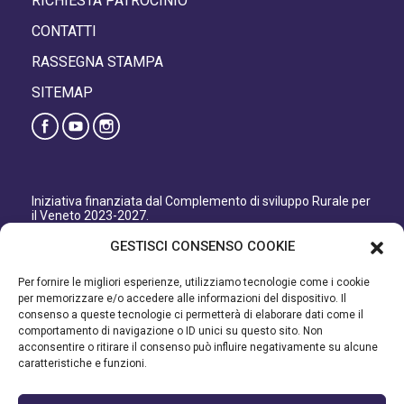
RICHIESTA PATROCINIO
CONTATTI
RASSEGNA STAMPA
SITEMAP
Iniziativa finanziata dal Complemento di sviluppo Rurale per
il Veneto 2023-2027.
Organismo responsabile dell’informazione: GAL Patavino
GESTISCI CONSENSO COOKIE
s.c. a r.l.
Autorità di Gestione regionale: Regione del Veneto –
Per fornire le migliori esperienze, utilizziamo tecnologie come i cookie
Direzione AdG FEASR Bonifica e Irrigazione.
per memorizzare e/o accedere alle informazioni del dispositivo. Il
consenso a queste tecnologie ci permetterà di elaborare dati come il
Iniziativa finanziata dal Programma di Sviluppo Rurale per il
comportamento di navigazione o ID unici su questo sito. Non
Veneto 2014-2022.
acconsentire o ritirare il consenso può influire negativamente su alcune
caratteristiche e funzioni.
Organismo responsabile dell’informazione: GAL Patavino.
Autorità di gestione: Regione Veneto - Direzione AdG FEASR
Bonifica e Irrigazione.