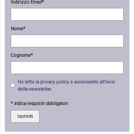
Indirizzo Email*
Nome*
Cognome*
Ho letto la privacy policy e acconsento all’invio
della newsletter.
*
indica requisiti obbligatori