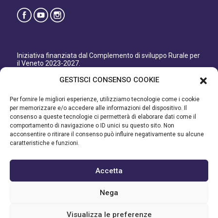
Iniziativa finanziata dal Complemento di sviluppo Rurale per
il Veneto 2023-2027.
Organismo responsabile dell’informazione: GAL Patavino
GESTISCI CONSENSO COOKIE
s.c. a r.l.
Autorità di Gestione regionale: Regione del Veneto –
Per fornire le migliori esperienze, utilizziamo tecnologie come i cookie
Direzione AdG FEASR Bonifica e Irrigazione.
per memorizzare e/o accedere alle informazioni del dispositivo. Il
consenso a queste tecnologie ci permetterà di elaborare dati come il
Iniziativa finanziata dal Programma di Sviluppo Rurale per il
comportamento di navigazione o ID unici su questo sito. Non
Veneto 2014-2022.
acconsentire o ritirare il consenso può influire negativamente su alcune
caratteristiche e funzioni.
Organismo responsabile dell’informazione: GAL Patavino.
Autorità di gestione: Regione Veneto - Direzione AdG FEASR
Bonifica e Irrigazione.
Accetta
©2023 GAL PATAVINO SCARL - Cap. Soc. 22.000,00€ - R.E.A.
Nega
334232 – C.F e P.IVA 03748880287 - All Right Reserved
Visualizza le preferenze