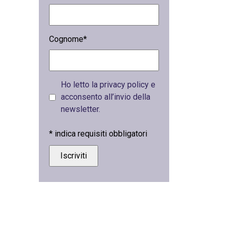
Cognome*
Ho letto la privacy policy e
acconsento all’invio della
newsletter.
*
indica requisiti obbligatori