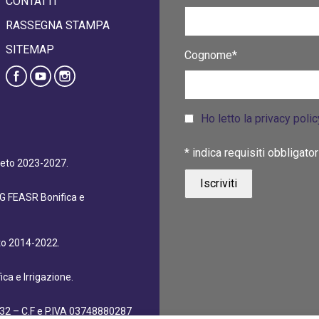
CONTATTI
RASSEGNA STAMPA
SITEMAP
Cognome*
Ho letto la privacy poli
*
indica requisiti obbligator
eneto 2023-2027.
dG FEASR Bonifica e
eto 2014-2022.
ca e Irrigazione.
32 – C.F e P.IVA 03748880287