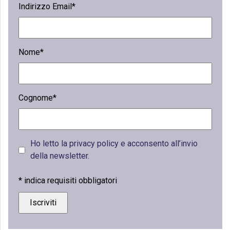
Indirizzo Email*
Nome*
Cognome*
Ho letto la privacy policy e acconsento all’invio
della newsletter.
*
indica requisiti obbligatori