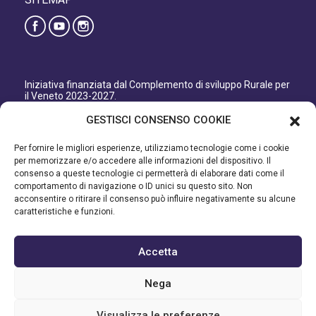
Iniziativa finanziata dal Complemento di sviluppo Rurale per
il Veneto 2023-2027.
Organismo responsabile dell’informazione: GAL Patavino
GESTISCI CONSENSO COOKIE
s.c. a r.l.
Autorità di Gestione regionale: Regione del Veneto –
Per fornire le migliori esperienze, utilizziamo tecnologie come i cookie
Direzione AdG FEASR Bonifica e Irrigazione.
per memorizzare e/o accedere alle informazioni del dispositivo. Il
consenso a queste tecnologie ci permetterà di elaborare dati come il
Iniziativa finanziata dal Programma di Sviluppo Rurale per il
comportamento di navigazione o ID unici su questo sito. Non
Veneto 2014-2022.
acconsentire o ritirare il consenso può influire negativamente su alcune
caratteristiche e funzioni.
Organismo responsabile dell’informazione: GAL Patavino.
Autorità di gestione: Regione Veneto - Direzione AdG FEASR
Bonifica e Irrigazione.
Accetta
©2023 GAL PATAVINO SCARL - Cap. Soc. 22.000,00€ - R.E.A.
Nega
334232 – C.F e P.IVA 03748880287 - All Right Reserved
Visualizza le preferenze