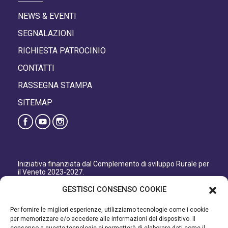
NEWS & EVENTI
SEGNALAZIONI
RICHIESTA PATROCINIO
CONTATTI
RASSEGNA STAMPA
SITEMAP
Iniziativa finanziata dal Complemento di sviluppo Rurale per
il Veneto 2023-2027.
Organismo responsabile dell’informazione: GAL Patavino
GESTISCI CONSENSO COOKIE
s.c. a r.l.
Autorità di Gestione regionale: Regione del Veneto –
Per fornire le migliori esperienze, utilizziamo tecnologie come i cookie
Direzione AdG FEASR Bonifica e Irrigazione.
per memorizzare e/o accedere alle informazioni del dispositivo. Il