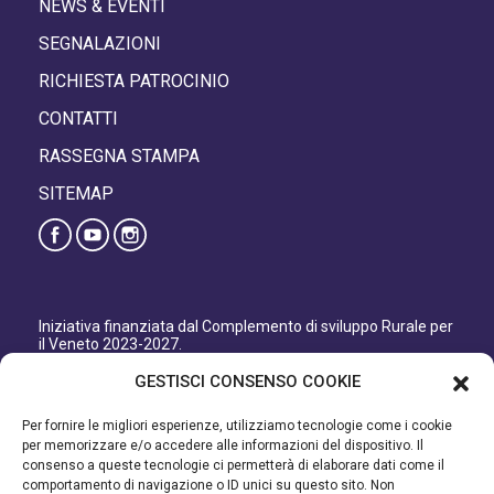
NEWS & EVENTI
SEGNALAZIONI
RICHIESTA PATROCINIO
CONTATTI
RASSEGNA STAMPA
SITEMAP
Iniziativa finanziata dal Complemento di sviluppo Rurale per
il Veneto 2023-2027.
Organismo responsabile dell’informazione: GAL Patavino
GESTISCI CONSENSO COOKIE
s.c. a r.l.
Autorità di Gestione regionale: Regione del Veneto –
Per fornire le migliori esperienze, utilizziamo tecnologie come i cookie
Direzione AdG FEASR Bonifica e Irrigazione.
per memorizzare e/o accedere alle informazioni del dispositivo. Il
consenso a queste tecnologie ci permetterà di elaborare dati come il
Iniziativa finanziata dal Programma di Sviluppo Rurale per il
comportamento di navigazione o ID unici su questo sito. Non