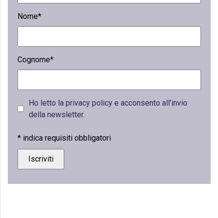
Nome*
Cognome*
Ho letto la privacy policy e acconsento all’invio
della newsletter.
*
indica requisiti obbligatori