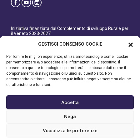
Iniziativa finanziata dal Complemento di sviluppo Rurale per
il Veneto 2023-2027.
Organismo responsabile dell’informazione: GAL Patavino
GESTISCI CONSENSO COOKIE
s.c. a r.l.
Autorità di Gestione regionale: Regione del Veneto –
Per fornire le migliori esperienze, utilizziamo tecnologie come i cookie
Direzione AdG FEASR Bonifica e Irrigazione.
per memorizzare e/o accedere alle informazioni del dispositivo. Il
consenso a queste tecnologie ci permetterà di elaborare dati come il
Iniziativa finanziata dal Programma di Sviluppo Rurale per il
comportamento di navigazione o ID unici su questo sito. Non
Veneto 2014-2022.
acconsentire o ritirare il consenso può influire negativamente su alcune
caratteristiche e funzioni.
Organismo responsabile dell’informazione: GAL Patavino.
Autorità di gestione: Regione Veneto - Direzione AdG FEASR
Bonifica e Irrigazione.
Accetta
©2023 GAL PATAVINO SCARL - Cap. Soc. 22.000,00€ - R.E.A.
Nega
334232 – C.F e P.IVA 03748880287 - All Right Reserved
Visualizza le preferenze