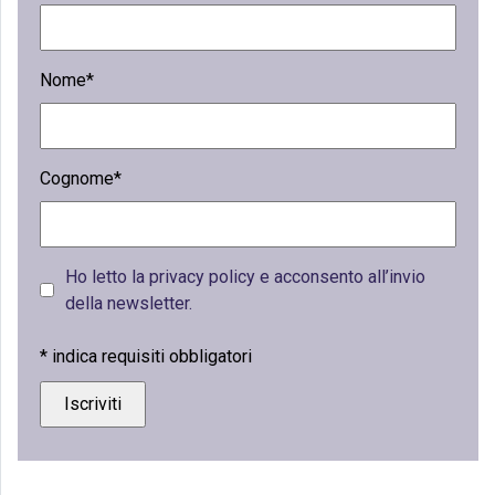
Nome*
Cognome*
Ho letto la privacy policy e acconsento all’invio
della newsletter.
*
indica requisiti obbligatori