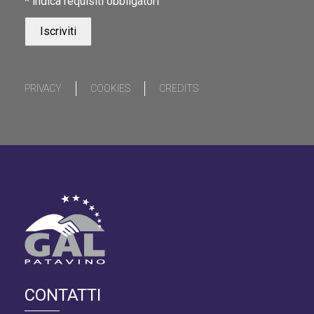
*
indica requisiti obbligatori
PRIVACY
COOKIES
CREDITS
CONTATTI