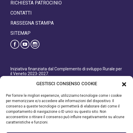
RICHIESTA PATROCINIO
CONTATTI
RASSEGNA STAMPA
SITEMAP
Iniziativa finanziata dal Complemento di sviluppo Rurale per
il Veneto 2023-2027.
Organismo responsabile dell’informazione: GAL Patavino
GESTISCI CONSENSO COOKIE
s.c. a r.l.
Autorità di Gestione regionale: Regione del Veneto –
Per fornire le migliori esperienze, utilizziamo tecnologie come i cookie
Direzione AdG FEASR Bonifica e Irrigazione.
per memorizzare e/o accedere alle informazioni del dispositivo. Il
consenso a queste tecnologie ci permetterà di elaborare dati come il
Iniziativa finanziata dal Programma di Sviluppo Rurale per il
comportamento di navigazione o ID unici su questo sito. Non
Veneto 2014-2022.
acconsentire o ritirare il consenso può influire negativamente su alcune
caratteristiche e funzioni.
Organismo responsabile dell’informazione: GAL Patavino.
Autorità di gestione: Regione Veneto - Direzione AdG FEASR