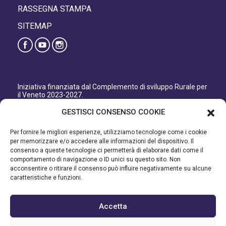
RASSEGNA STAMPA
SITEMAP
Iniziativa finanziata dal Complemento di sviluppo Rurale per
il Veneto 2023-2027.
Organismo responsabile dell’informazione: GAL Patavino
GESTISCI CONSENSO COOKIE
s.c. a r.l.
Autorità di Gestione regionale: Regione del Veneto –
Per fornire le migliori esperienze, utilizziamo tecnologie come i cookie
Direzione AdG FEASR Bonifica e Irrigazione.
per memorizzare e/o accedere alle informazioni del dispositivo. Il
consenso a queste tecnologie ci permetterà di elaborare dati come il
Iniziativa finanziata dal Programma di Sviluppo Rurale per il
comportamento di navigazione o ID unici su questo sito. Non
Veneto 2014-2022.
acconsentire o ritirare il consenso può influire negativamente su alcune
caratteristiche e funzioni.
Organismo responsabile dell’informazione: GAL Patavino.
Autorità di gestione: Regione Veneto - Direzione AdG FEASR
Bonifica e Irrigazione.
Accetta
©2023 GAL PATAVINO SCARL - Cap. Soc. 22.000,00€ - R.E.A.