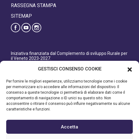
RASSEGNA STAMPA
SITEMAP
Iniziativa finanziata dal Complemento di sviluppo Rurale per
il Veneto 2023-2027.
Organismo responsabile dell’informazione: GAL Patavino
GESTISCI CONSENSO COOKIE
s.c. a r.l.
Autorità di Gestione regionale: Regione del Veneto –
Per fornire le migliori esperienze, utilizziamo tecnologie come i cookie
Direzione AdG FEASR Bonifica e Irrigazione.
per memorizzare e/o accedere alle informazioni del dispositivo. Il
consenso a queste tecnologie ci permetterà di elaborare dati come il
Iniziativa finanziata dal Programma di Sviluppo Rurale per il
comportamento di navigazione o ID unici su questo sito. Non
Veneto 2014-2022.
acconsentire o ritirare il consenso può influire negativamente su alcune
caratteristiche e funzioni.
Organismo responsabile dell’informazione: GAL Patavino.
Autorità di gestione: Regione Veneto - Direzione AdG FEASR
Bonifica e Irrigazione.
Accetta
©2023 GAL PATAVINO SCARL - Cap. Soc. 22.000,00€ - R.E.A.