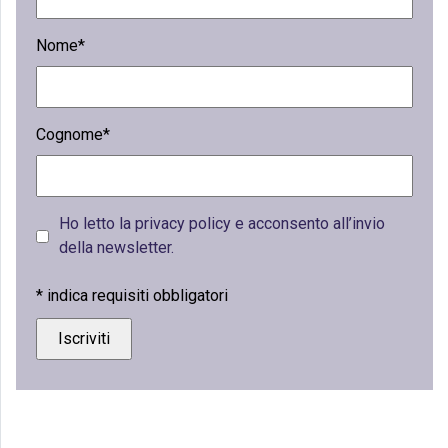
Nome*
Cognome*
Ho letto la privacy policy e acconsento all’invio
della newsletter.
*
indica requisiti obbligatori