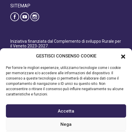
SITEMAP
Iniziativa finanziata dal Complemento di sviluppo Rurale per
il Veneto 2023-2027.
Organismo responsabile dell’informazione: GAL Patavino
GESTISCI CONSENSO COOKIE
s.c. a r.l.
Autorità di Gestione regionale: Regione del Veneto –
Per fornire le migliori esperienze, utilizziamo tecnologie come i cookie
Direzione AdG FEASR Bonifica e Irrigazione.
per memorizzare e/o accedere alle informazioni del dispositivo. Il
consenso a queste tecnologie ci permetterà di elaborare dati come il
Iniziativa finanziata dal Programma di Sviluppo Rurale per il
comportamento di navigazione o ID unici su questo sito. Non
Veneto 2014-2022.
acconsentire o ritirare il consenso può influire negativamente su alcune
caratteristiche e funzioni.
Organismo responsabile dell’informazione: GAL Patavino.
Autorità di gestione: Regione Veneto - Direzione AdG FEASR
Bonifica e Irrigazione.
Accetta
©2023 GAL PATAVINO SCARL - Cap. Soc. 22.000,00€ - R.E.A.
Nega
334232 – C.F e P.IVA 03748880287 - All Right Reserved