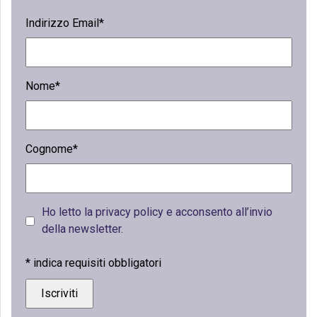
Indirizzo Email*
Nome*
Cognome*
Ho letto la privacy policy e acconsento all’invio
della newsletter.
*
indica requisiti obbligatori