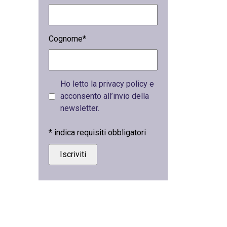
Cognome*
Ho letto la privacy policy e
acconsento all’invio della
newsletter.
*
indica requisiti obbligatori