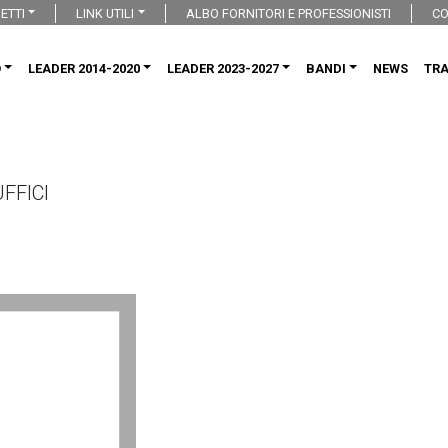
ETTI
LINK UTILI
ALBO FORNITORI E PROFESSIONISTI
CO
O
LEADER 2014-2020
LEADER 2023-2027
BANDI
NEWS
TR
FFICI