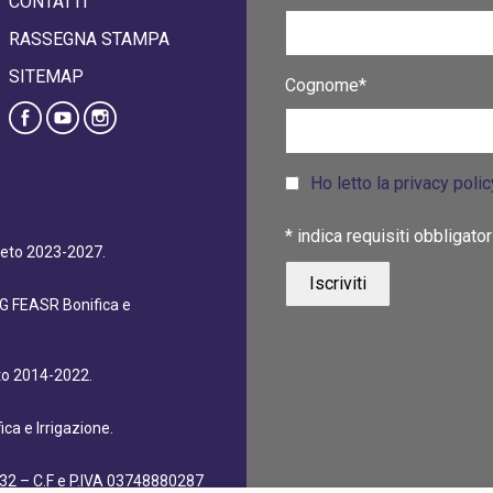
CONTATTI
RASSEGNA STAMPA
SITEMAP
Cognome*
Ho letto la privacy poli
*
indica requisiti obbligator
eneto 2023-2027.
dG FEASR Bonifica e
eto 2014-2022.
ca e Irrigazione.
32 – C.F e P.IVA 03748880287