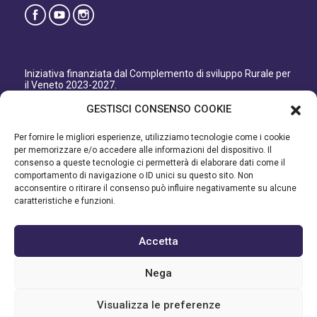
Iniziativa finanziata dal Complemento di sviluppo Rurale per
il Veneto 2023-2027.
Organismo responsabile dell’informazione: GAL Patavino
GESTISCI CONSENSO COOKIE
s.c. a r.l.
Autorità di Gestione regionale: Regione del Veneto –
Per fornire le migliori esperienze, utilizziamo tecnologie come i cookie
Direzione AdG FEASR Bonifica e Irrigazione.
per memorizzare e/o accedere alle informazioni del dispositivo. Il
consenso a queste tecnologie ci permetterà di elaborare dati come il
Iniziativa finanziata dal Programma di Sviluppo Rurale per il
comportamento di navigazione o ID unici su questo sito. Non
Veneto 2014-2022.
acconsentire o ritirare il consenso può influire negativamente su alcune
caratteristiche e funzioni.
Organismo responsabile dell’informazione: GAL Patavino.
Autorità di gestione: Regione Veneto - Direzione AdG FEASR
Bonifica e Irrigazione.
Accetta
©2023 GAL PATAVINO SCARL - Cap. Soc. 22.000,00€ - R.E.A.
Nega
334232 – C.F e P.IVA 03748880287 - All Right Reserved
Visualizza le preferenze