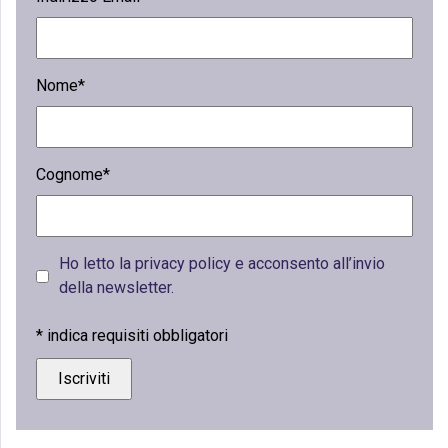
Nome*
Cognome*
Ho letto la privacy policy e acconsento all’invio
della newsletter.
*
indica requisiti obbligatori