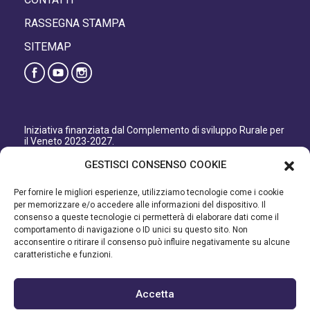
RASSEGNA STAMPA
SITEMAP
Iniziativa finanziata dal Complemento di sviluppo Rurale per
il Veneto 2023-2027.
Organismo responsabile dell’informazione: GAL Patavino
GESTISCI CONSENSO COOKIE
s.c. a r.l.
Autorità di Gestione regionale: Regione del Veneto –
Per fornire le migliori esperienze, utilizziamo tecnologie come i cookie
Direzione AdG FEASR Bonifica e Irrigazione.
per memorizzare e/o accedere alle informazioni del dispositivo. Il
consenso a queste tecnologie ci permetterà di elaborare dati come il
Iniziativa finanziata dal Programma di Sviluppo Rurale per il
comportamento di navigazione o ID unici su questo sito. Non
Veneto 2014-2022.
acconsentire o ritirare il consenso può influire negativamente su alcune
caratteristiche e funzioni.
Organismo responsabile dell’informazione: GAL Patavino.
Autorità di gestione: Regione Veneto - Direzione AdG FEASR
Bonifica e Irrigazione.
Accetta