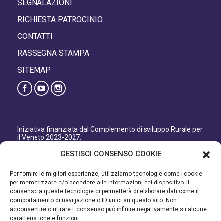
SEGNALAZIONI
RICHIESTA PATROCINIO
CONTATTI
RASSEGNA STAMPA
SITEMAP
Iniziativa finanziata dal Complemento di sviluppo Rurale per
il Veneto 2023-2027.
Organismo responsabile dell’informazione: GAL Patavino
GESTISCI CONSENSO COOKIE
s.c. a r.l.
Autorità di Gestione regionale: Regione del Veneto –
Per fornire le migliori esperienze, utilizziamo tecnologie come i cookie
Direzione AdG FEASR Bonifica e Irrigazione.
per memorizzare e/o accedere alle informazioni del dispositivo. Il
consenso a queste tecnologie ci permetterà di elaborare dati come il
Iniziativa finanziata dal Programma di Sviluppo Rurale per il
comportamento di navigazione o ID unici su questo sito. Non
Veneto 2014-2022.
acconsentire o ritirare il consenso può influire negativamente su alcune
caratteristiche e funzioni.
Organismo responsabile dell’informazione: GAL Patavino.