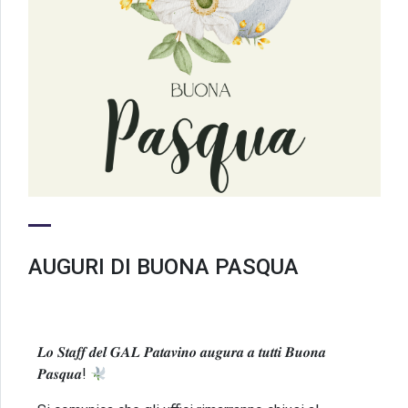
AUGURI DI BUONA PASQUA
𝑳𝒐 𝑺𝒕𝒂𝒇𝒇 𝒅𝒆𝒍 𝑮𝑨𝑳 𝑷𝒂𝒕𝒂𝒗𝒊𝒏𝒐 𝒂𝒖𝒈𝒖𝒓𝒂 𝒂 𝒕𝒖𝒕𝒕𝒊 𝑩𝒖𝒐𝒏𝒂
𝑷𝒂𝒔𝒒𝒖𝒂!