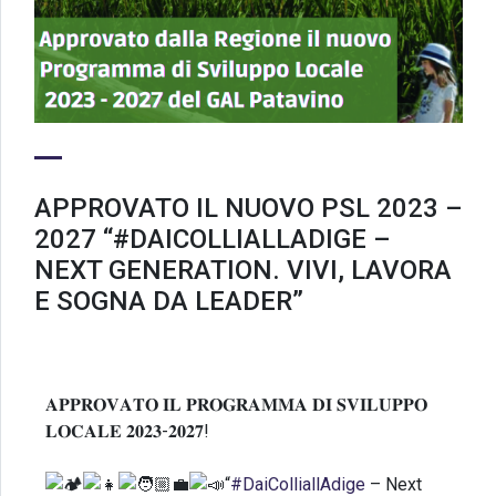
APPROVATO IL NUOVO PSL 2023 –
2027 “#DAICOLLIALLADIGE –
NEXT GENERATION. VIVI, LAVORA
E SOGNA DA LEADER”
𝐀𝐏𝐏𝐑𝐎𝐕𝐀𝐓𝐎 𝐈𝐋 𝐏𝐑𝐎𝐆𝐑𝐀𝐌𝐌𝐀 𝐃𝐈 𝐒𝐕𝐈𝐋𝐔𝐏𝐏𝐎
𝐋𝐎𝐂𝐀𝐋𝐄 𝟐𝟎𝟐𝟑-𝟐𝟎𝟐𝟕!
“
#DaiColliallAdige
– Next