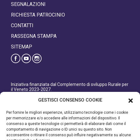
SEGNALAZIONI
RICHIESTA PATROCINIO
CONTATTI
RASSEGNA STAMPA
SITEMAP
Iniziativa finanziata dal Complemento di sviluppo Rurale per
il Veneto 2023-2027.
Organismo responsabile dell’informazione: GAL Patavino
GESTISCI CONSENSO COOKIE
s.c. a r.l.
Autorità di Gestione regionale: Regione del Veneto –
Per fornire le migliori esperienze, utilizziamo tecnologie come i cookie
Direzione AdG FEASR Bonifica e Irrigazione.
per memorizzare e/o accedere alle informazioni del dispositivo. Il
consenso a queste tecnologie ci permetterà di elaborare dati come il
Iniziativa finanziata dal Programma di Sviluppo Rurale per il
comportamento di navigazione o ID unici su questo sito. Non
Veneto 2014-2022.
acconsentire o ritirare il consenso può influire negativamente su alcune