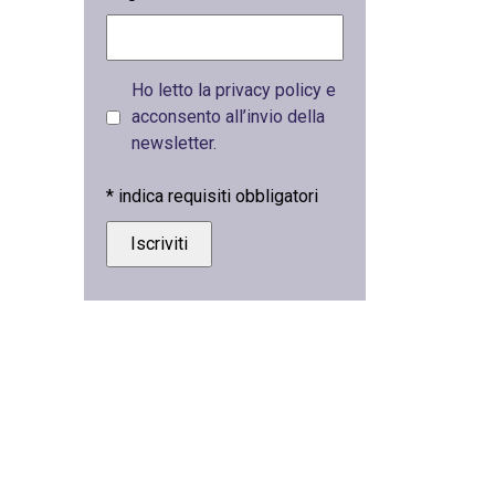
Ho letto la privacy policy e
acconsento all’invio della
newsletter.
*
indica requisiti obbligatori