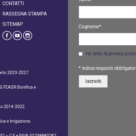
CONTATTI
RASSEGNA STAMPA
SITEMAP
Cognome*
Ho letto la privacy poli
*
indica requisiti obbligator
eneto 2023-2027.
dG FEASR Bonifica e
eto 2014-2022.
ca e Irrigazione.
32 – C.F e P.IVA 03748880287