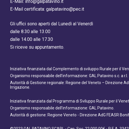
E-Mail: info@galpatavino.it
E-Mail certificata: galpatavino@pec.it
Gli uffici sono aperti dal Lunedì al Venerdì
dalle 8.30 alle 13.00
dalle 14.00 alle 17.30
Si riceve su appuntamento.
Iniziativa finanziata dal Complemento di sviluppo Rurale per il V
Organismo responsabile dell’informazione: GAL Patavino s.c. a r.l.
Autorità di Gestione regionale: Regione del Veneto – Direzione A
Irrigazione.
Iniziativa finanziata dal Programma di Sviluppo Rurale per il Ven
Organismo responsabile dell’informazione: GAL Patavino.
Autorità di gestione: Regione Veneto - Direzione AdG FEASR Bonifi
©2023 GAL PATAVINO SCARL - Cap. Soc. 22.000,00€ - R.E.A. 3342