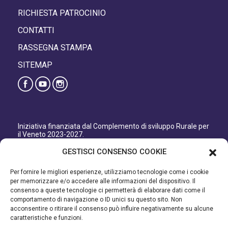
RICHIESTA PATROCINIO
CONTATTI
RASSEGNA STAMPA
SITEMAP
Iniziativa finanziata dal Complemento di sviluppo Rurale per
il Veneto 2023-2027.
Organismo responsabile dell’informazione: GAL Patavino
GESTISCI CONSENSO COOKIE
s.c. a r.l.
Autorità di Gestione regionale: Regione del Veneto –
Per fornire le migliori esperienze, utilizziamo tecnologie come i cookie
Direzione AdG FEASR Bonifica e Irrigazione.
per memorizzare e/o accedere alle informazioni del dispositivo. Il
consenso a queste tecnologie ci permetterà di elaborare dati come il
Iniziativa finanziata dal Programma di Sviluppo Rurale per il
comportamento di navigazione o ID unici su questo sito. Non
Veneto 2014-2022.
acconsentire o ritirare il consenso può influire negativamente su alcune
caratteristiche e funzioni.
Organismo responsabile dell’informazione: GAL Patavino.