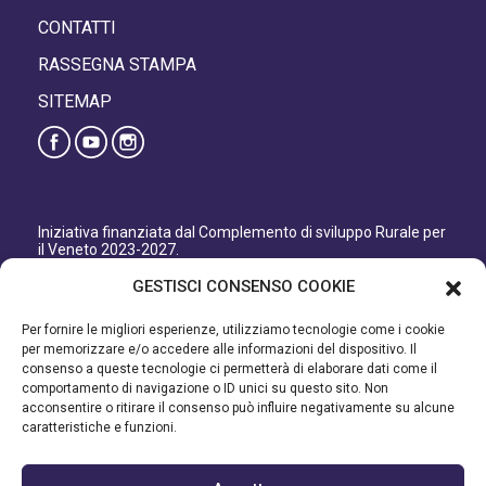
CONTATTI
RASSEGNA STAMPA
SITEMAP
Iniziativa finanziata dal Complemento di sviluppo Rurale per
il Veneto 2023-2027.
Organismo responsabile dell’informazione: GAL Patavino
GESTISCI CONSENSO COOKIE
s.c. a r.l.
Autorità di Gestione regionale: Regione del Veneto –
Per fornire le migliori esperienze, utilizziamo tecnologie come i cookie
Direzione AdG FEASR Bonifica e Irrigazione.
per memorizzare e/o accedere alle informazioni del dispositivo. Il
consenso a queste tecnologie ci permetterà di elaborare dati come il
Iniziativa finanziata dal Programma di Sviluppo Rurale per il
comportamento di navigazione o ID unici su questo sito. Non
Veneto 2014-2022.
acconsentire o ritirare il consenso può influire negativamente su alcune
caratteristiche e funzioni.
Organismo responsabile dell’informazione: GAL Patavino.
Autorità di gestione: Regione Veneto - Direzione AdG FEASR
Bonifica e Irrigazione.