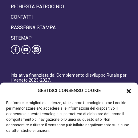
RICHIESTA PATROCINIO
CONTATTI
RASSEGNA STAMPA
SITEMAP
Iniziativa finanziata dal Complemento di sviluppo Rurale per
il Veneto 2023-2027.
Organismo responsabile dell’informazione: GAL Patavino
GESTISCI CONSENSO COOKIE
s.c. a r.l.
Autorità di Gestione regionale: Regione del Veneto –
Per fornire le migliori esperienze, utilizziamo tecnologie come i cookie
Direzione AdG FEASR Bonifica e Irrigazione.
per memorizzare e/o accedere alle informazioni del dispositivo. Il
consenso a queste tecnologie ci permetterà di elaborare dati come il
Iniziativa finanziata dal Programma di Sviluppo Rurale per il
comportamento di navigazione o ID unici su questo sito. Non
Veneto 2014-2022.
acconsentire o ritirare il consenso può influire negativamente su alcune
caratteristiche e funzioni.
Organismo responsabile dell’informazione: GAL Patavino.