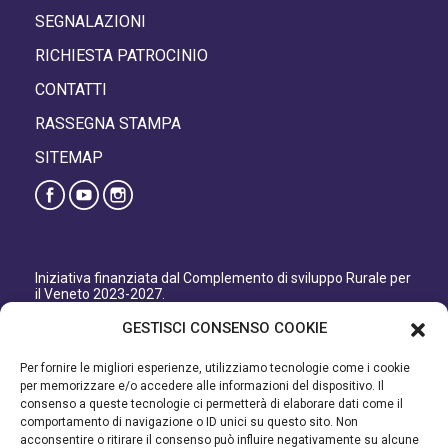
SEGNALAZIONI
RICHIESTA PATROCINIO
CONTATTI
RASSEGNA STAMPA
SITEMAP
Iniziativa finanziata dal Complemento di sviluppo Rurale per
il Veneto 2023-2027.
Organismo responsabile dell’informazione: GAL Patavino
GESTISCI CONSENSO COOKIE
s.c. a r.l.
Autorità di Gestione regionale: Regione del Veneto –
Per fornire le migliori esperienze, utilizziamo tecnologie come i cookie
Direzione AdG FEASR Bonifica e Irrigazione.
per memorizzare e/o accedere alle informazioni del dispositivo. Il
consenso a queste tecnologie ci permetterà di elaborare dati come il
Iniziativa finanziata dal Programma di Sviluppo Rurale per il
comportamento di navigazione o ID unici su questo sito. Non
Veneto 2014-2022.
acconsentire o ritirare il consenso può influire negativamente su alcune