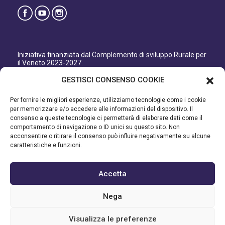
Iniziativa finanziata dal Complemento di sviluppo Rurale per
il Veneto 2023-2027.
Organismo responsabile dell’informazione: GAL Patavino
GESTISCI CONSENSO COOKIE
s.c. a r.l.
Autorità di Gestione regionale: Regione del Veneto –
Per fornire le migliori esperienze, utilizziamo tecnologie come i cookie
Direzione AdG FEASR Bonifica e Irrigazione.
per memorizzare e/o accedere alle informazioni del dispositivo. Il
consenso a queste tecnologie ci permetterà di elaborare dati come il
Iniziativa finanziata dal Programma di Sviluppo Rurale per il
comportamento di navigazione o ID unici su questo sito. Non
Veneto 2014-2022.
acconsentire o ritirare il consenso può influire negativamente su alcune
caratteristiche e funzioni.
Organismo responsabile dell’informazione: GAL Patavino.
Autorità di gestione: Regione Veneto - Direzione AdG FEASR
Bonifica e Irrigazione.
Accetta
©2023 GAL PATAVINO SCARL - Cap. Soc. 22.000,00€ - R.E.A.
Nega
334232 – C.F e P.IVA 03748880287 - All Right Reserved
Visualizza le preferenze